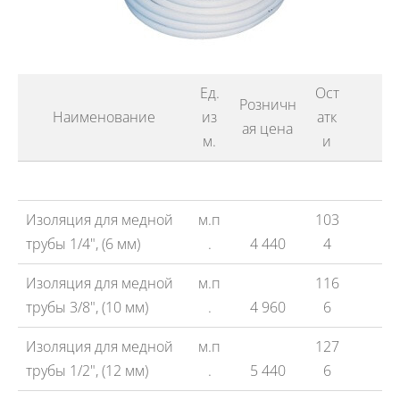
Ед.
Ост
Розничн
Наименование
из
атк
ая цена
м.
и
Изоляция для медной
м.п
103
трубы 1/4", (6 мм)
.
4 440
4
Изоляция для медной
м.п
116
трубы 3/8", (10 мм)
.
4 960
6
Изоляция для медной
м.п
127
трубы 1/2", (12 мм)
.
5 440
6