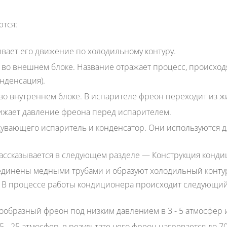
тся:
ает его движение по холодильному контуру.
 во внешнем блоке. Название отражает процесс, происхо
нденсация).
 внутреннем блоке. В испарителе фреон переходит из жи
ижает давление фреона перед испарителем.
дувающего испаритель и конденсатор. Они используются 
ассказывается в следующем разделе — Конструкция конди
оединены медными трубами и образуют холодильный контур
. В процессе работы кондиционера происходит следующий
ообразный фреон под низким давлением в 3 - 5 атмосфер и
- 25 атмосфер, в результате чего фреон нагревается до 70 