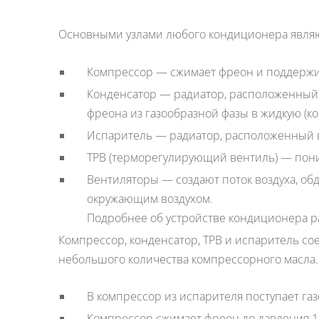
Основными узлами любого кондиционера являю
Компрессор — сжимает фреон и поддержив
Конденсатор — радиатор, расположенный
фреона из газообразной фазы в жидкую (ко
Испаритель — радиатор, расположенный во
ТРВ (терморегулирующий вентиль) — пон
Вентиляторы — создают поток воздуха, об
окружающим воздухом.
Подробнее об устройстве кондиционера р
Компрессор, конденсатор, ТРВ и испаритель с
небольшого количества компрессорного масла
В компрессор из испарителя поступает газ
Компрессор сжимает фреон до давления 15 