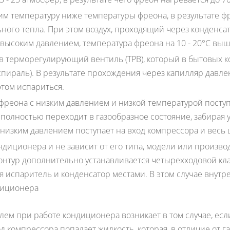
м температуру ниже температуры фреона, в результате фр
ого тепла. При этом воздух, проходящий через конденсато
 высоким давлением, температура фреона на 10 - 20°С вы
 в терморегулирующий вентиль (ТРВ), который в бытовых 
спираль). В результате прохождения через капилляр давле
этом испариться.
 фреона с низким давлением и низкой температурой поступ
олностью переходит в газообразное состояние, забирая у в
 низким давлением поступает на вход компрессора и весь 
ндиционера и не зависит от его типа, модели или произво
тур дополнительно устанавливается четырехходовой клапа
испаритель и конденсатор местами. В этом случае внутре
диционера
лем при работе кондиционера возникает в том случае, ес
д компрессора попадает жидкость, которая, в отличие от г