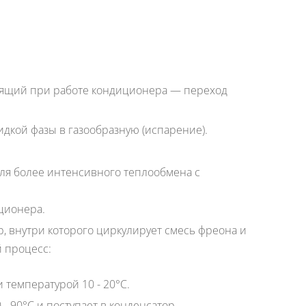
дящий при работе кондиционера — переход
дкой фазы в газообразную (испарение).
для более интенсивного теплообмена с
ционера.
, внутри которого циркулирует смесь фреона и
 процесс:
 температурой 10 - 20°С.
- 90°С и поступает в конденсатор.