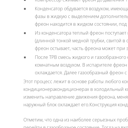
Конденсатор обдувается воздухом, имеющи
фазы в жидкую с выделением дополнительн
фреон находится в жидком состоянии, под
Из конденсатора теплый фреон поступает
(длинной тонкой медной трубки, свитой в 
фреон остывает, часть фреона может при 
После ТРВ смесь жидкого и газообразного
комнатным воздухом. В испарителе фреон п
охлаждается. Далее газообразный фреон с
Этот процесс лежит в основе работы любого ко
кондиционеракондиционерах в холодильный кон
изменить направление движения фреона, меняя 
наружный блок охлаждает его.Конструкция кон
Отметим, что одна из наиболее серьезных проб
перейти в газообразное состояние. Тогда на вхо